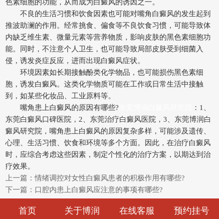
色素细胞的功能，从而成为白癜风的诱因之一。
不良的生活习惯和饮食因素也可能对嘴角白癜风的发生起到
推波助澜的作用。经常挑食、偏食等不良饮食习惯，可能导致体
内缺乏维生素、微量元素等营养物质，影响皮肤的黑色素细胞功
能。同时，不注意个人卫生，也可能导致局部皮肤受到细菌入
侵，诱发炎症反应，进而出现白癜风症状。
环境因素如长期接触酚类化学物品，也可能损伤黑色素细
胞，诱发白癜风。这类化学物质可能在工作或日常生活中接触
到，如某些化妆品、工业原料等。
嘴角患上白癜风的原因有哪些?
东莞博润白癜风研究院
：1、
东莞白癜风口碑医院，2、东莞治疗白癜风医院，3、东莞博润白
癜风研究院，嘴角患上白癜风的原因复杂多样，可能涉及遗传、
心理、生活习惯、饮食和环境等多个方面。因此，在治疗白癜风
时，应综合考虑这些因素，制定个性化的治疗方案，以期达到治
疗效果。
上一篇：
情绪调控对女性白癜风患者的积极作用有哪些?
下一篇：
口腔内患上白癜风应注意的事项有哪些?
首页
关于博润
在线客服
预约挂号
温馨提示：
白癜风病情复杂，治疗方法也不相同，建议