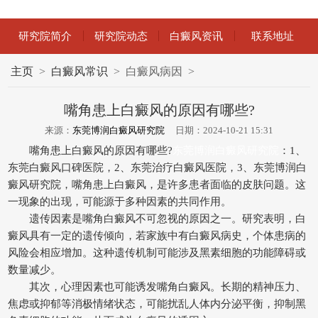
研究院简介
研究院动态
白癜风资讯
联系地址
主页
>
白癜风常识
>
白癜风病因
>
嘴角患上白癜风的原因有哪些?
来源：
东莞博润白癜风研究院
日期：2024-10-21 15:31
嘴角患上白癜风的原因有哪些?
东莞博润白癜风研究院
：1、
东莞白癜风口碑医院，2、东莞治疗白癜风医院，3、东莞博润白
癜风研究院，嘴角患上白癜风，是许多患者面临的皮肤问题。这
一现象的出现，可能源于多种因素的共同作用。
遗传因素是嘴角白癜风不可忽视的原因之一。研究表明，白
癜风具有一定的遗传倾向，若家族中有白癜风病史，个体患病的
风险会相应增加。这种遗传机制可能涉及黑素细胞的功能障碍或
数量减少。
其次，心理因素也可能诱发嘴角白癜风。长期的精神压力、
焦虑或抑郁等消极情绪状态，可能扰乱人体内分泌平衡，抑制黑