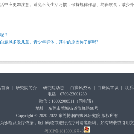
活中应更加注意。避免不良生活习惯，保持规律作息、均衡饮食，减少外
呢？
白癜风多发儿童、青少年群体，其中的原因你了解吗?
站首页
|
研究院简介
|
研究院动态
|
白癜风资讯
|
白癜风常识
|
联系
电话：0769-23601280
微信：18002988511（同电话）
地址：东莞市莞城街道旗峰路98号
Copyright © 2020-2022
东莞博润白癜风研究院
版权所有
为诊断及医疗依据，服用药物或进行治疗时请遵医嘱。如有转载或引用文
粤ICP备18159916号-3