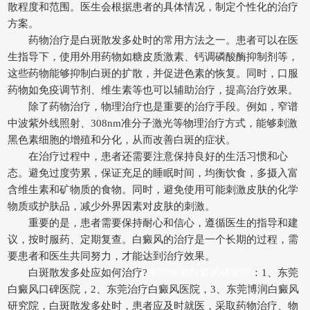
散程度和范围。医生会根据患者的具体情况，制定个性化的治疗
方案。
药物治疗是白斑散发多处时的常用方法之一。患者可以在医
生指导下，使用外用药物如糖皮质激素、钙调磷酸酶抑制剂等，
这些药物能够抑制白斑的扩散，并促进色素的恢复。同时，口服
药物如免疫调节剂、维生素等也可以辅助治疗，提高治疗效果。
除了药物治疗，物理治疗也是重要的治疗手段。例如，窄谱
中波紫外线照射、308nm准分子激光等物理治疗方式，能够刺激
黑色素细胞的增殖和分化，从而改善白斑的症状。
在治疗过程中，患者还需要注意保持良好的生活习惯和心
态。避免过度劳累，保证充足的睡眠时间，均衡饮食，多摄入富
含维生素和矿物质的食物。同时，避免使用可能刺激皮肤的化学
物质或护肤品，减少外界因素对皮肤的刺激。
重要的是，患者需要保持耐心和信心，遵循医生的指导和建
议，按时服药、定期复查。白癜风的治疗是一个长期的过程，需
要患者和医生共同努力，才能达到治疗效果。
白斑散发多处应如何治疗?
东莞博润白癜风研究院
：1、东莞
白癜风口碑医院，2、东莞治疗白癜风医院，3、东莞博润白癜风
研究院，白斑散发多处时，患者应及时就医，采取药物治疗、物