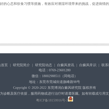
好的心态和饮食习惯等措施，有效应对潮湿环境带来的挑战，促进病情的
站首页
|
研究院简介
|
研究院动态
|
白癜风资讯
|
白癜风常识
|
联系
电话：0769-23601280
微信：18002988511（同电话）
地址：东莞市莞城街道旗峰路98号
Copyright © 2020-2022
东莞博润白癜风研究院
版权所有
为诊断及医疗依据，服用药物或进行治疗时请遵医嘱。如有转载或引用文
粤ICP备18159916号-3