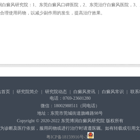
癜风研究院：1、东莞白癜风口碑医院，2、东莞治疗白癜风医院，3、
合理使用药物，以减少副作用的发生，提高治疗效果。
站首页
|
研究院简介
|
研究院动态
|
白癜风资讯
|
白癜风常识
|
联系
电话：0769-23601280
微信：18002988511（同电话）
地址：东莞市莞城街道旗峰路98号
Copyright © 2020-2022
东莞博润白癜风研究院
版权所有
为诊断及医疗依据，服用药物或进行治疗时请遵医嘱。如有转载或引用文
粤ICP备18159916号-3