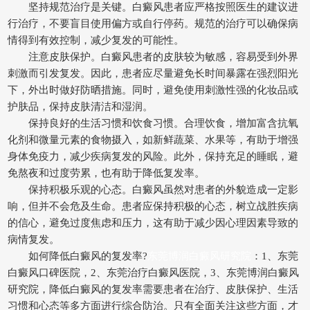
坚持规范治疗是关键。白癜风患者应严格按照医生的建议进
行治疗，不要盲目使用偏方或自行停药。规范的治疗可以确保病
情得到有效控制，减少复发的可能性。
注意皮肤保护。白癜风患者的皮肤较为敏感，容易受到外界
刺激而引发复发。因此，患者应尽量避免长时间暴露在强烈阳光
下，外出时做好防晒措施。同时，避免使用刺激性强的化妆品或
护肤品，保持皮肤清洁和湿润。
保持良好的生活习惯和饮食习惯。合理饮食，增加富含抗氧
化剂和微量元素的食物摄入，如新鲜蔬菜、水果等，有助于增强
身体免疫力，减少疾病复发的风险。此外，保持充足的睡眠，避
免熬夜和过度劳累，也有助于降低复发率。
保持积极乐观的心态。白癜风虽然对患者的外貌造成一定影
响，但并不会危及生命。患者应保持积极的心态，树立战胜疾病
的信心，避免过度焦虑和压力，这有助于减少因心理因素导致的
病情复发。
如何降低白癜风的复发率?
东莞博润白癜风研究院
：1、东莞
白癜风口碑医院，2、东莞治疗白癜风医院，3、东莞博润白癜风
研究院，降低白癜风的复发率需要患者在治疗、皮肤保护、生活
习惯和心态等多方面进行综合防治。只有全面关注这些方面，才