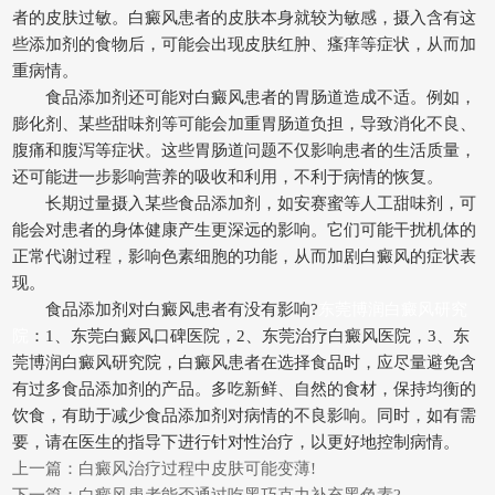
者的皮肤过敏。白癜风患者的皮肤本身就较为敏感，摄入含有这
些添加剂的食物后，可能会出现皮肤红肿、瘙痒等症状，从而加
重病情。
食品添加剂还可能对白癜风患者的胃肠道造成不适。例如，
膨化剂、某些甜味剂等可能会加重胃肠道负担，导致消化不良、
腹痛和腹泻等症状。这些胃肠道问题不仅影响患者的生活质量，
还可能进一步影响营养的吸收和利用，不利于病情的恢复。
长期过量摄入某些食品添加剂，如安赛蜜等人工甜味剂，可
能会对患者的身体健康产生更深远的影响。它们可能干扰机体的
正常代谢过程，影响色素细胞的功能，从而加剧白癜风的症状表
现。
食品添加剂对白癜风患者有没有影响?
东莞博润白癜风研究
院
：1、东莞白癜风口碑医院，2、东莞治疗白癜风医院，3、东
莞博润白癜风研究院，白癜风患者在选择食品时，应尽量避免含
有过多食品添加剂的产品。多吃新鲜、自然的食材，保持均衡的
饮食，有助于减少食品添加剂对病情的不良影响。同时，如有需
要，请在医生的指导下进行针对性治疗，以更好地控制病情。
上一篇：
白癜风治疗过程中皮肤可能变薄!
下一篇：
白癜风患者能否通过吃黑巧克力补充黑色素?