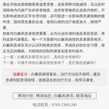
缓会导致皮肤细胞更新速度变慢，皮肤屏障功能减弱，无法及时
清除体内代谢产生的有害物质。这些有害物质在皮肤内堆积，不
仅影响皮肤的正常生理功能，还可能进一步影响黑色素细胞的微
环境，阻碍黑色素的合成，使得白斑的治疗难度加大，病情严
重。
熬夜对白癜风患者危害重重，从内分泌失调到免疫系统受损，再
到皮肤代谢紊乱，每一个方面都与白癜风病情的发展紧密相关。
白癜风患者应充分认识到熬夜的危害，养成良好的作息习惯，保
证充足的睡眠，为病情的控制和康复创造有利条件。
上一篇：
白癜风在家照光治疗，真的安全有效吗?
下一篇：
不痛不痒的白癜风突然发痒了，是扩散的迹象吗?
温馨提示：
白癜风病情复杂，治疗方法也不相同，建议
患者到院查清病情，选择适合的治疗方法，祝早日康复。
博润介绍
|
博润动态
|
白癜风资讯
|
联系地址
电话联系：0769-23601280