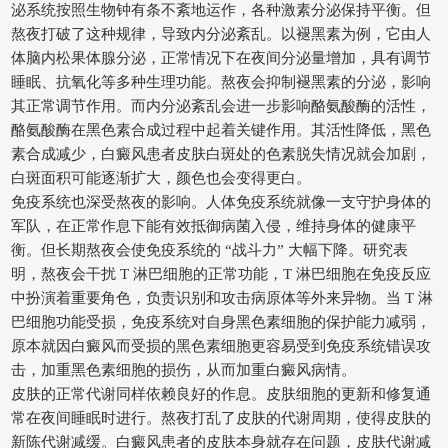
泌系统按照生物钟有条不紊地运作，各种激素分泌保持平衡。但
熬夜打破了这种规律，导致内分泌紊乱。以褪黑素为例，它由人
体脑内松果体腺分泌，正常情况下在夜间分泌量增加，具有调节
睡眠、抗氧化等多种生理功能。熬夜会抑制褪黑素的分泌，影响
其正常调节作用。而内分泌紊乱会进一步影响酪氨酸酶的活性，
酪氨酸酶在黑色素合成过程中起着关键作用。其活性降低，黑色
素合成减少，白癜风患者皮肤白斑处的色素脱失情况就会加剧，
白斑面积可能逐渐扩大，颜色也会变得更白。
免疫系统也深受熬夜的影响。人体免疫系统就像一支守护身体的
军队，在正常作息下能有效抵御病菌入侵，维持身体的健康平
衡。但长期熬夜会使免疫系统的 “战斗力” 大幅下降。研究表
明，熬夜会干扰 T 淋巴细胞的正常功能，T 淋巴细胞在免疫反应
中扮演着重要角色，负责识别和攻击病原体等外来异物。当 T 淋
巴细胞功能受损，免疫系统对自身黑色素细胞的保护能力减弱，
原本就因白癜风而受损的黑色素细胞更容易受到免疫系统错误攻
击，加重黑色素细胞的损伤，从而加重白癜风病情。
皮肤的正常代谢同样依赖良好的作息。皮肤细胞的更新和修复通
常在夜间睡眠时进行。熬夜打乱了皮肤的代谢周期，使得皮肤的
新陈代谢减缓。白癜风患者的皮肤本身就存在问题，皮肤代谢减