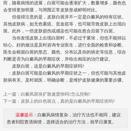
而，随着病情的进展，白斑可能会逐渐扩大，数量增多，颜色也
会变得更加明显，与周围正常皮肤形成鲜明对比。
但值得注意的是，皮肤白斑并不一定是白癜风的特有症状。
其他皮肤病，如无色素痣、贫血痣等，也可能导致皮肤上出现白
斑。此外，一些皮肤损伤或感染也可能在愈合后留下白斑。
当你发现皮肤上出现白斑时，不必过于紧张，但也不能掉以
轻心。好的做法是及时咨询专业医生，进行全面的检查和诊断。
医生会根据白斑的形态、颜色、分布以及你的病史等信息，综合
判断是否为白癜风的早期症状，并给出相应的治疗建议。
皮肤白斑，这是白癜风的早期症状吗?
东莞博润白癜风研究
院
：皮肤白斑可能是白癜风的早期症状之一，但也可能与其他皮
肤病有关。及时就医，明确诊断，是维护皮肤健康的重要步骤。
上一篇：
白癜风斑块扩散速度快吗?怎么控制?
下一篇：
皮肤上的白色斑点，真的是白癜风的早期症状吗?
温馨提示：
白癜风病情复杂，治疗方法也不相同，建议
患者到院查清病情，选择适合的治疗方法，祝早日康复。