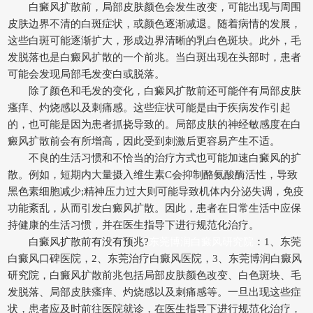
白癜风扩散前，局部皮肤颜色会发生改变，可能出现与周围
皮肤边界不清的白斑症状，或颜色逐渐减退。随着病情的发展，
这些白斑可能逐渐扩大，形成边界清晰的乳白色斑块。此外，毛
发脱落也是白癜风扩散的一个前兆。当白斑出现在头部时，患者
可能会发现局部毛发变白或脱落。
除了颜色和毛发的变化，白癜风扩散前还可能伴有局部皮肤
瘙痒、灼烧感以及刺痛感。这些症状可能是由于疾病发作引起
的，也可能是因为患者抓挠导致的。局部皮肤的神经敏感度在白
癜风扩散前会有所增高，因此受到刺激后更容易产生不适。
不良的生活习惯和不恰当的治疗方式也可能加速白癜风的扩
散。例如，短期内大量摄入维生素C会抑制酪氨酸酶活性，导致
黑色素细胞减少;精神压力过大则可能导致机体内分泌失调，免疫
功能紊乱，从而引发白癜风扩散。因此，患者在日常生活中应保
持健康的生活习惯，并在医生指导下进行规范化治疗。
白癜风扩散前有没有预兆?
东莞博润白癜风研究院
：1、东莞
白癜风口碑医院，2、东莞治疗白癜风医院，3、东莞博润白癜风
研究院，白癜风扩散前兆包括局部皮肤颜色改变、白色斑块、毛
发脱落、局部皮肤瘙痒、灼烧感以及刺痛感等。一旦出现这些症
状，患者应及时前往医院就诊，在医生指导下进行规范化治疗，